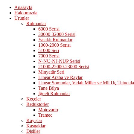
Anasayfa
Hakkımızda
Ürünler
Rulmanlar
6000 Serisi
30000-32000 Serisi
Yataklı Rulmanlar
1000-2000 Serisi
51000 Seri
7000 Serisi
N-NU-NJ-NUP Serisi
21000-22000-23000 Serisi
Minyatür Seri
Linear Araba ve Raylar
Linear Somunlar, Vidalı Miller ve Mil Uç Tutucula
Tane Bilya
İğneli Rulmanlar
Keçeler
Redüktörler
Motovario
Tramec
Kayışlar
Kasnaklar
Dişliler