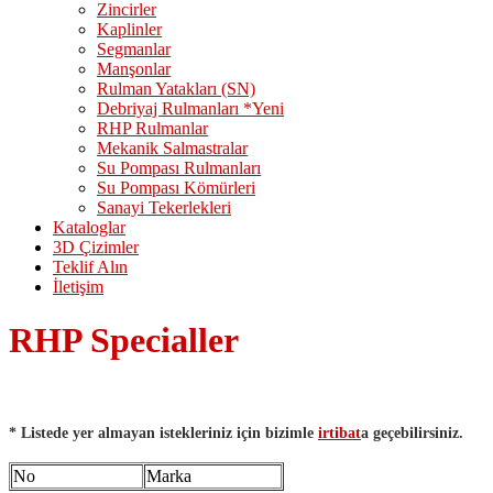
Zincirler
Kaplinler
Segmanlar
Manşonlar
Rulman Yatakları (SN)
Debriyaj Rulmanları *Yeni
RHP Rulmanlar
Mekanik Salmastralar
Su Pompası Rulmanları
Su Pompası Kömürleri
Sanayi Tekerlekleri
Kataloglar
3D Çizimler
Teklif Alın
İletişim
RHP Specialler
* Listede yer almayan istekleriniz için bizimle
irtibat
a geçebilirsiniz.
No
Marka